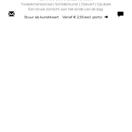
Tweedimensionaal | Schilderkunst | Olieverf | Op doek
Een straal zonlicht aan het einde van de dag.
Stuur als kunstkaart
Vanaf € 2,95 excl. porto