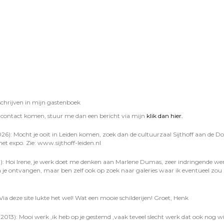
schrijven in mijn gastenboek
in contact komen, stuur me dan een bericht via mijn
klik dan hier.
2026): Mocht je ooit in Leiden komen, zoek dan de cultuurzaal Sijthoff aan de D
et expo. Zie: www.sijthoff-leiden.nl
: Hoi Irene, je werk doet me denken aan Marlene Dumas, zeer indringende wer
je ontvangen, maar ben zelf ook op zoek naar galeries waar ik eventueel zou 
ia deze site lukte het wel! Wat een mooie schilderijen! Groet, Henk
2013): Mooi werk ,ik heb op je gestemd ,vaak teveel slecht werk dat ook nog w