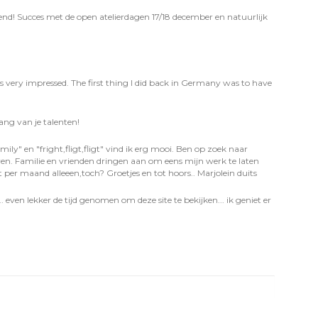
nd! Succes met de open atelierdagen 17/18 december en natuurlijk
s very impressed. The first thing I did back in Germany was to have
lang van je talenten!
mily" en "fright,fligt,fligt" vind ik erg mooi. Ben op zoek naar
even. Familie en vrienden dringen aan om eens mijn werk te laten
 per maand alleeen,toch? Groetjes en tot hoors.. Marjolein duits
 even lekker de tijd genomen om deze site te bekijken... ik geniet er