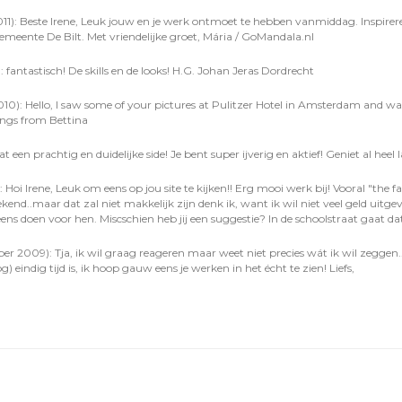
1): Beste Irene, Leuk jouw en je werk ontmoet te hebben vanmiddag. Inspirere
 gemeente De Bilt. Met vriendelijke groet, Mária / GoMandala.nl
 fantastisch! De skills en de looks! H.G. Johan Jeras Dordrecht
10): Hello, I saw some of your pictures at Pulitzer Hotel in Amsterdam and wa
ings from Bettina
een prachtig en duidelijke side! Je bent super ijverig en aktief! Geniet al heel 
 Hoi Irene, Leuk om eens op jou site te kijken!! Erg mooi werk bij! Vooral "the fa
kend..maar dat zal niet makkelijk zijn denk ik, want ik wil niet veel geld uitg
ns doen voor hen. Miscschien heb jij een suggestie? In de schoolstraat gaat dat
er 2009): Tja, ik wil graag reageren maar weet niet precies wát ik wil zeggen...
 eindig tijd is, ik hoop gauw eens je werken in het écht te zien! Liefs,