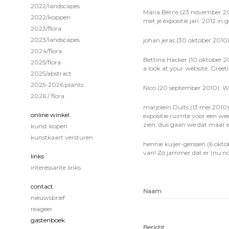
2022/landscapes
Mária Berns (23 november 201
2022/koppen
met je expositie jan. 2012 in
2023/flora
2023/landscapes
johan jeras (30 oktober 2010):
2024/flora
Bettina Hacker (10 oktober 20
2025/flora
a look at your website. Greet
2025/abstract
2025-2026 plants
Nico (20 september 2010): Wat 
2026 / flora
marjolein Duits (13 mei 2010):
online winkel
expositie ruimte voor een wee
zien, dus gaan we dat maar ee
kunst kopen
kunstkaart versturen
hennie kuijer-gerssen (6 oktob
van! Zó jammer dat er (nu nog)
links
interessante links
contact
Naam
nieuwsbrief
reageer
gastenboek
Bericht