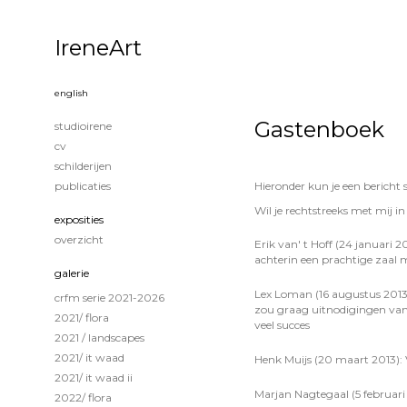
IreneArt
english
Gastenboek
studioirene
cv
schilderijen
publicaties
Hieronder kun je een bericht 
Wil je rechtstreeks met mij 
exposities
overzicht
Erik van' t Hoff (24 januari 
achterin een prachtige zaal m
galerie
Lex Loman (16 augustus 2013)
crfm serie 2021-2026
zou graag uitnodigingen van 
2021/ flora
veel succes
2021 / landscapes
2021/ it waad
Henk Muijs (20 maart 2013): V
2021/ it waad ii
Marjan Nagtegaal (5 februari 
2022/ flora