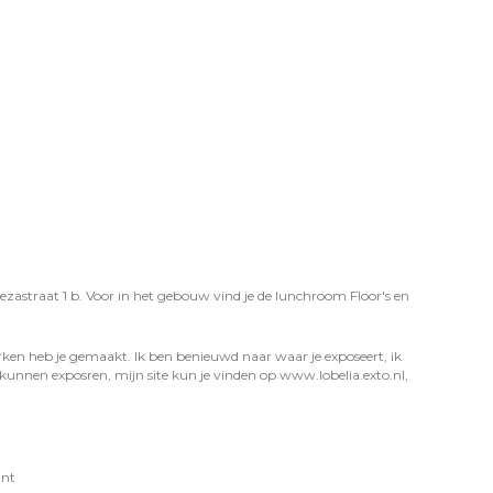
oezastraat 1 b. Voor in het gebouw vind je de lunchroom Floor's en
ken heb je gemaakt. Ik ben benieuwd naar waar je exposeert, ik
kunnen exposren, mijn site kun je vinden op www.lobelia.exto.nl,
int