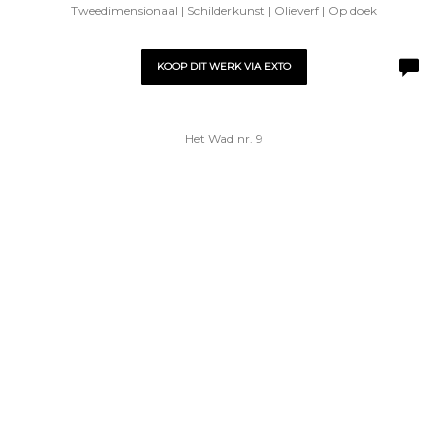
Tweedimensionaal | Schilderkunst | Olieverf | Op doek
KOOP DIT WERK VIA EXTO
Het Wad nr. 9