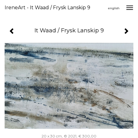
IreneArt - It Waad / Frysk Lanskip 9
Togg
english
navi
It Waad / Frysk Lanskip 9
20 x 30 cm, © 2021, € 300,00