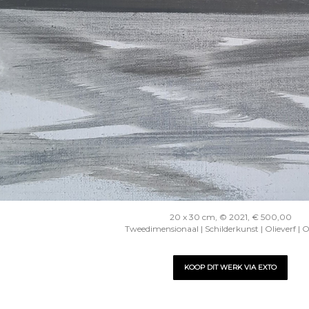
20 x 30 cm, © 2021, € 500,00
Tweedimensionaal | Schilderkunst | Olieverf | 
KOOP DIT WERK VIA EXTO