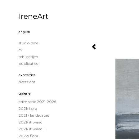
IreneArt
english
studioirene
cv
schilderijen
publicaties
exposities
overzicht
galerie
crfm serie 2021-2026
2021/ flora
2021 / landscapes
2021/ it waad
2021/ it waad ii
2022/ flora