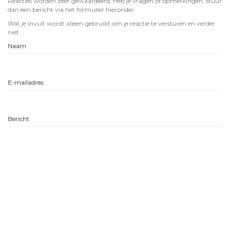
Reacties worden zeer gewaardeerd. Heb je vragen of opmerkingen, stuur
dan een bericht via het formulier hieronder.
Wat je invult wordt alleen gebruikt om je reactie te versturen en verder
niet.
Naam
E-mailadres
Bericht