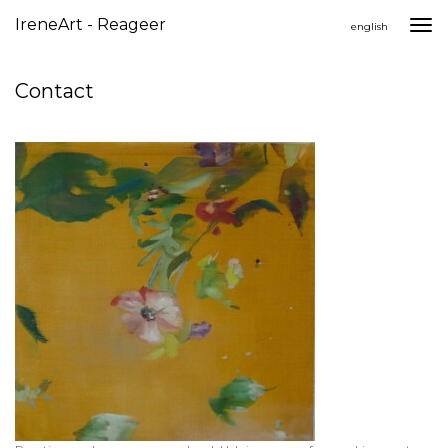
IreneArt - Reageer
Togg
english
navi
Contact