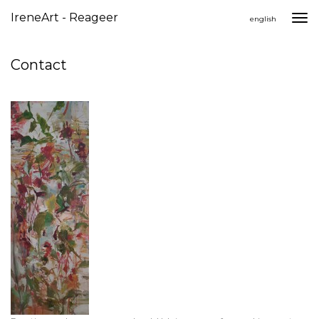
IreneArt - Reageer
Togg
english
navi
Contact