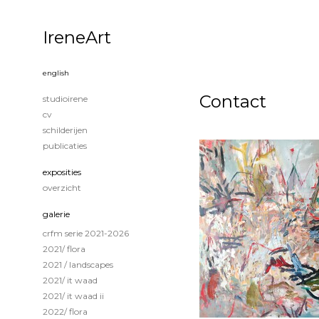
IreneArt
english
Contact
studioirene
cv
schilderijen
publicaties
exposities
overzicht
galerie
crfm serie 2021-2026
2021/ flora
2021 / landscapes
2021/ it waad
2021/ it waad ii
2022/ flora