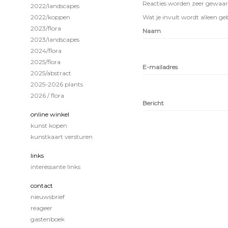
Reacties worden zeer gewaard
2022/landscapes
2022/koppen
Wat je invult wordt alleen geb
2023/flora
Naam
2023/landscapes
2024/flora
2025/flora
E-mailadres
2025/abstract
2025-2026 plants
2026 / flora
Bericht
online winkel
kunst kopen
kunstkaart versturen
links
interessante links
contact
nieuwsbrief
reageer
gastenboek