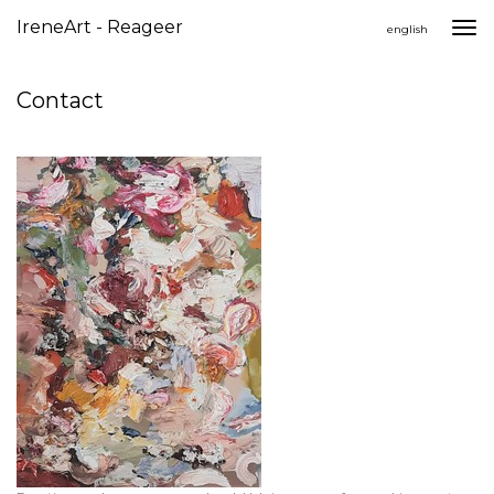
IreneArt - Reageer
Togg
english
navi
Contact