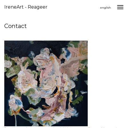
IreneArt - Reageer
Togg
english
navi
Contact