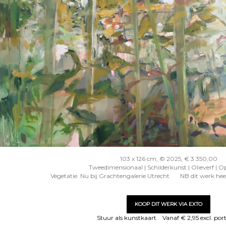
103 x 126 cm, © 2025, € 3 350,00
Tweedimensionaal | Schilderkunst | Olieverf | O
Vegetatie. Nu bij Grachtengalerie Utrecht NB dit werk heef
KOOP DIT WERK VIA EXTO
Stuur als kunstkaart
Vanaf € 2,95 excl. por