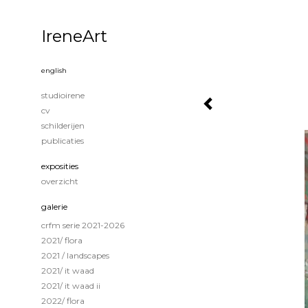
IreneArt
english
studioirene
cv
schilderijen
publicaties
exposities
overzicht
galerie
crfm serie 2021-2026
2021/ flora
2021 / landscapes
2021/ it waad
2021/ it waad ii
2022/ flora