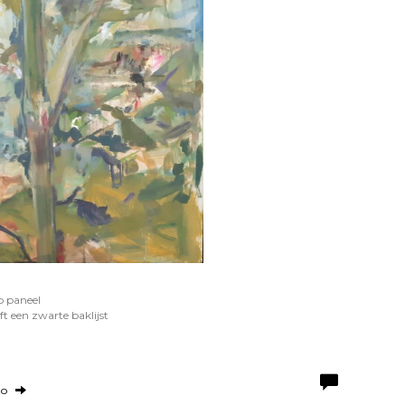
p paneel
t een zwarte baklijst
to