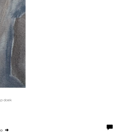
Op doek
to