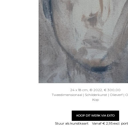
24 x 18 cm, © 2022, € 300,00
Tweedimensionaal | Schilderkunst | Olieverf | 
Kop
KOOP DIT WERK VIA EXTO
Stuur als kunstkaart
Vanaf € 2,95 excl. por