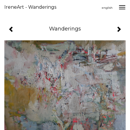
IreneArt - Wanderings
Togg
english
navi
Wanderings