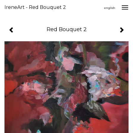
IreneArt - Red Bouquet 2
Togg
english
navi
Red Bouquet 2