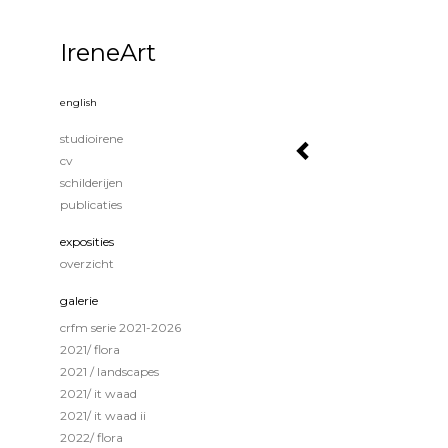
IreneArt
english
studioirene
cv
schilderijen
publicaties
exposities
overzicht
galerie
crfm serie 2021-2026
2021/ flora
2021 / landscapes
2021/ it waad
2021/ it waad ii
2022/ flora