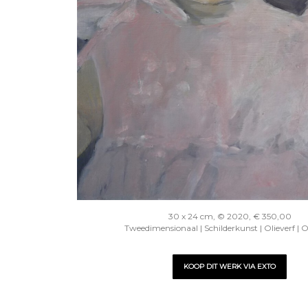
30 x 24 cm, © 2020, € 350,00
Tweedimensionaal | Schilderkunst | Olieverf | 
KOOP DIT WERK VIA EXTO