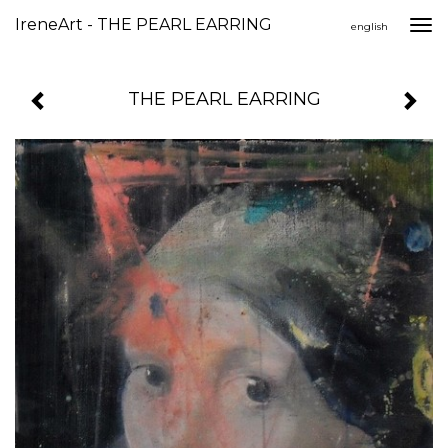
IreneArt - THE PEARL EARRING
Togg
english
navi
THE PEARL EARRING