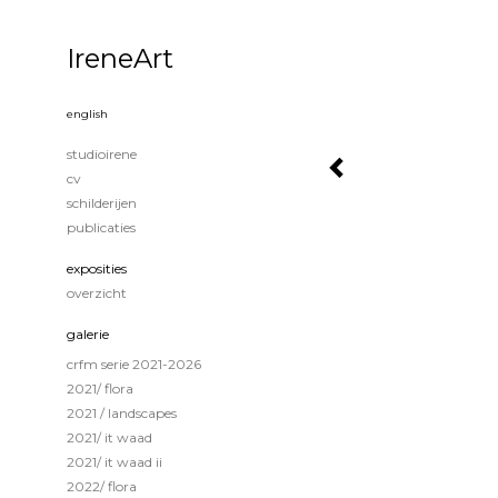
IreneArt
english
studioirene
cv
schilderijen
publicaties
exposities
overzicht
galerie
crfm serie 2021-2026
2021/ flora
2021 / landscapes
2021/ it waad
2021/ it waad ii
2022/ flora