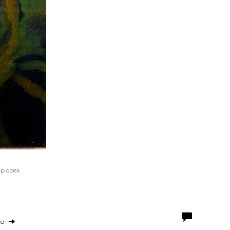
Op doek
to