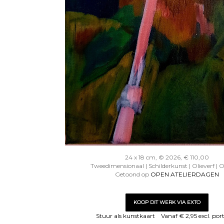
24 x 18 cm, © 2026, € 110,00
Tweedimensionaal | Schilderkunst | Olieverf | 
Getoond op
OPEN ATELIERDAGEN
KOOP DIT WERK VIA EXTO
Stuur als kunstkaart
Vanaf € 2,95 excl. por