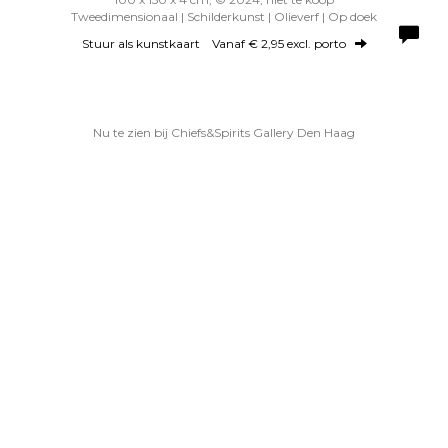
Tweedimensionaal | Schilderkunst | Olieverf | Op doek
Stuur als kunstkaart
Vanaf € 2,95 excl. porto
Nu te zien bij Chiefs&Spirits Gallery Den Haag