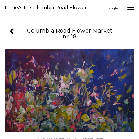
IreneArt - Columbia Road Flower Market Nr. 18
Togg
english
navi
Columbia Road Flower Market
nr. 18
100 x 150 x 4 cm, © 2024, niet te koop