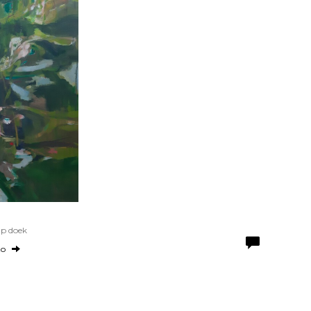
Op doek
to