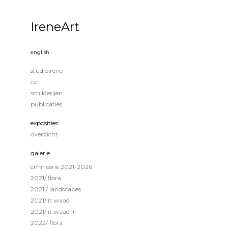
IreneArt
english
studioirene
cv
schilderijen
publicaties
exposities
overzicht
galerie
crfm serie 2021-2026
2021/ flora
2021 / landscapes
2021/ it waad
2021/ it waad ii
2022/ flora