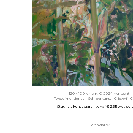
120 x 100 x 4 cm, © 2024, verkocht
Tweedimensionaal | Schilderkunst | Olieverf | 
Stuur als kunstkaart
Vanaf € 2,95 excl. por
Berenklauw