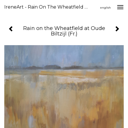
IreneArt - Rain On The Wheatfield At Oude Biltzijl (Fr.)
Togg
english
navi
Rain on the Wheatfield at Oude
Biltzijl (Fr.)